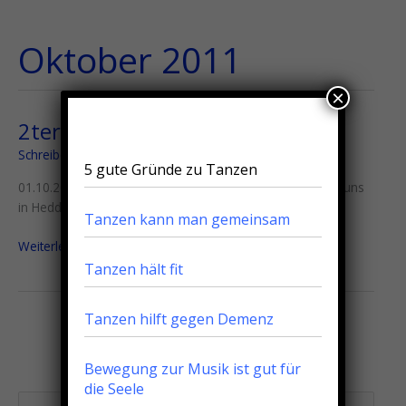
Zum
Menu
Menu
Inhalt
Oktober 2011
springen
×
2ter Platz in Heddesheim
2ter
Platz
Schreibe einen Kommentar
/
Turniere
/
Markus Litters
5 gute Gründe zu Tanzen
in
01.10.2011 Der erste Treppchen Platz in der C Klasse ist uns
Heddesheim
in Heddesheim gelungen
Tanzen kann man gemeinsam
Weiterlesen »
Tanzen hält fit
Tanzen hilft gegen Demenz
Bewegung zur Musik ist gut für
die Seele