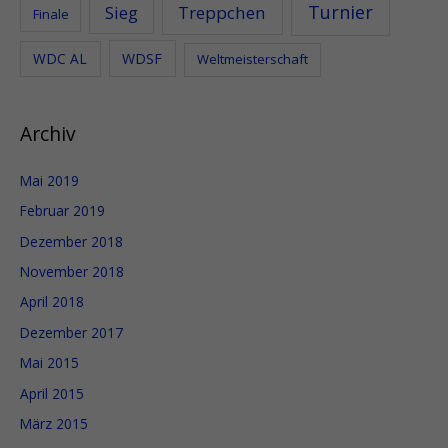
n
Turnier
Sieg
Treppchen
Finale
n
WDC AL
WDSF
Weltmeisterschaft
a
c
h
Archiv
:
Mai 2019
Februar 2019
Dezember 2018
November 2018
April 2018
Dezember 2017
Mai 2015
April 2015
März 2015