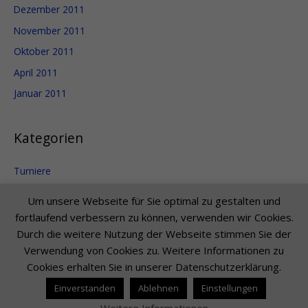
Dezember 2011
November 2011
Oktober 2011
April 2011
Januar 2011
Kategorien
Turniere
Uncategorized
Um unsere Webseite für Sie optimal zu gestalten und
fortlaufend verbessern zu können, verwenden wir Cookies.
Durch die weitere Nutzung der Webseite stimmen Sie der
Verwendung von Cookies zu. Weitere Informationen zu
Copyright © 2026
Christiane und Markus
Litters |
Impressum
Cookies erhalten Sie in unserer Datenschutzerklärung.
Startseite
Neues
Tanzkurse
Über uns
Show Tanz
Einverstanden
Ablehnen
Einstellungen
Tänzerischer Werdegang
Galerie
Sponsoren