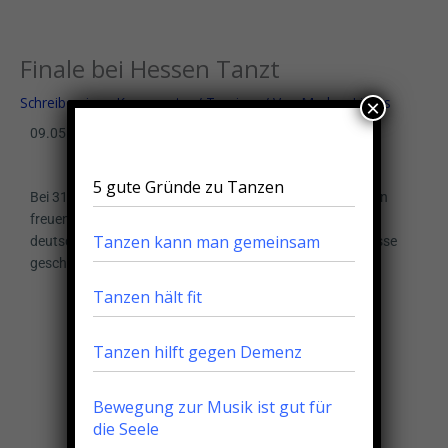
Zum
Menu
Menu
Inhalt
springen
Finale bei Hessen Tanzt
Schreibe einen Kommentar
/
Turniere
/ Von
Markus Litters
×
09.05.2015
5 gute Gründe zu Tanzen
Bei 31 sehr starken Paaren und mehreren Landesmeistern
freuen wir uns riesig, dass wir es bei dieser „inoffiziellen
Tanzen kann man gemeinsam
deutschen Meisterschaft“ ins Finale der Senioren II A Klasse
geschafft haben.
Tanzen hält fit
Tanzen hilft gegen Demenz
Bewegung zur Musik ist gut für
die Seele