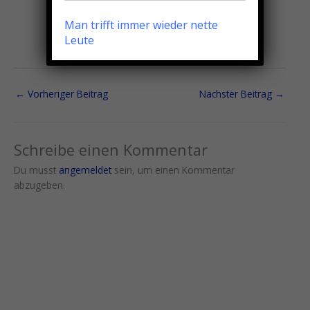
Man trifft immer wieder nette
Leute
←
Vorheriger Beitrag
Nächster Beitrag
→
Schreibe einen Kommentar
Du musst
angemeldet
sein, um einen Kommentar
abzugeben.