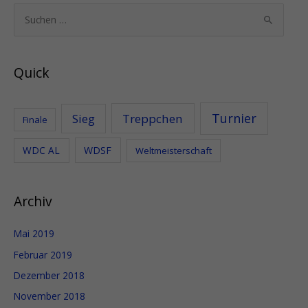
S
u
c
Quick
h
e
n
Turnier
Sieg
Treppchen
Finale
n
WDC AL
WDSF
Weltmeisterschaft
a
c
h
Archiv
:
Mai 2019
Februar 2019
Dezember 2018
November 2018