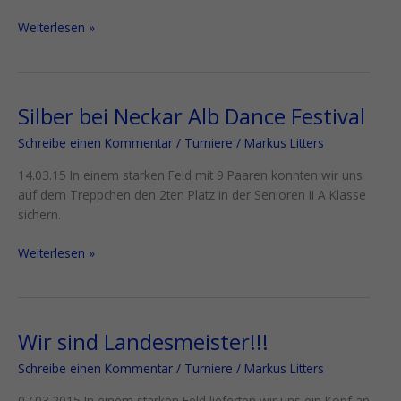
Weiterlesen »
Silber bei Neckar Alb Dance Festival
Silber
bei
Schreibe einen Kommentar
/
Turniere
/
Markus Litters
Neckar
Alb
14.03.15 In einem starken Feld mit 9 Paaren konnten wir uns
Dance
auf dem Treppchen den 2ten Platz in der Senioren II A Klasse
Festival
sichern.
Weiterlesen »
Wir sind Landesmeister!!!
Wir
sind
Schreibe einen Kommentar
/
Turniere
/
Markus Litters
Landesmeister!!!
07.03.2015 In einem starken Feld lieferten wir uns ein Kopf an