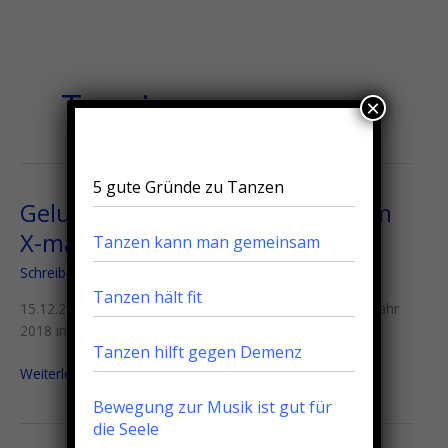
Zum
Menu
Menu
Inhalt
springen
Turniere
×
5 gute Gründe zu Tanzen
Gelungener Jahresabschluss beim
Gelungener
Jahresabschluss
X-mas Cup in Augsburg
Tanzen kann man gemeinsam
beim
Schreibe einen Kommentar
/
Turniere
/
Markus Litters
X-
mas
Tanzen hält fit
15.12.2018 Ein gelungener Jahresabschluß für das Tanzjahr
Cup
2018 in Augsburg in der Tanzschule Trautz & Salmen.
in
Tanzen hilft gegen Demenz
Augsburg
Weiterlesen »
Bewegung zur Musik ist gut für
die Seele