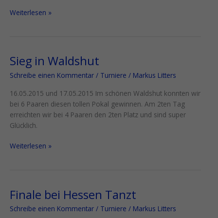
Weiterlesen »
Sieg in Waldshut
Sieg
in
Schreibe einen Kommentar
/
Turniere
/
Markus Litters
Waldshut
16.05.2015 und 17.05.2015 Im schönen Waldshut konnten wir
bei 6 Paaren diesen tollen Pokal gewinnen. Am 2ten Tag
erreichten wir bei 4 Paaren den 2ten Platz und sind super
Glücklich.
Weiterlesen »
Finale bei Hessen Tanzt
Finale
bei
Schreibe einen Kommentar
/
Turniere
/
Markus Litters
Hessen