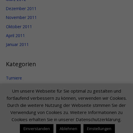
Dezember 2011
November 2011
Oktober 2011
April 2011
Januar 2011
Kategorien
Turniere
Uncategorized
Um unsere Webseite für Sie optimal zu gestalten und
fortlaufend verbessern zu können, verwenden wir Cookies.
Durch die weitere Nutzung der Webseite stimmen Sie der
Verwendung von Cookies zu. Weitere Informationen zu
Copyright © 2026
Christiane und Markus
Litters |
Impressum
Cookies erhalten Sie in unserer Datenschutzerklärung.
Startseite
Neues
Tanzkurse
Über uns
Show Tanz
Einverstanden
Ablehnen
Einstellungen
Tänzerischer Werdegang
Galerie
Sponsoren