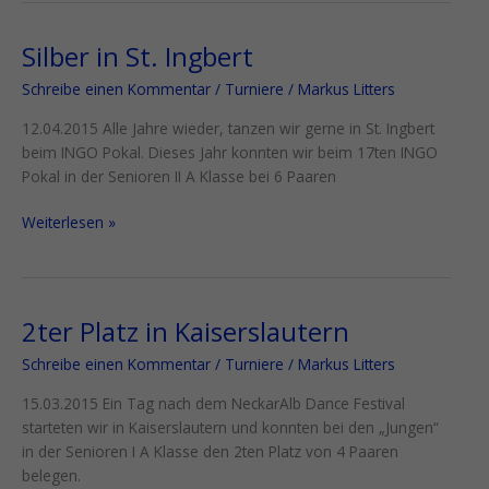
Silber in St. Ingbert
Silber
in
Schreibe einen Kommentar
/
Turniere
/
Markus Litters
St.
Ingbert
12.04.2015 Alle Jahre wieder, tanzen wir gerne in St. Ingbert
beim INGO Pokal. Dieses Jahr konnten wir beim 17ten INGO
Pokal in der Senioren II A Klasse bei 6 Paaren
Weiterlesen »
2ter Platz in Kaiserslautern
2ter
Platz
Schreibe einen Kommentar
/
Turniere
/
Markus Litters
in
Kaiserslautern
15.03.2015 Ein Tag nach dem NeckarAlb Dance Festival
starteten wir in Kaiserslautern und konnten bei den „Jungen“
in der Senioren I A Klasse den 2ten Platz von 4 Paaren
belegen.