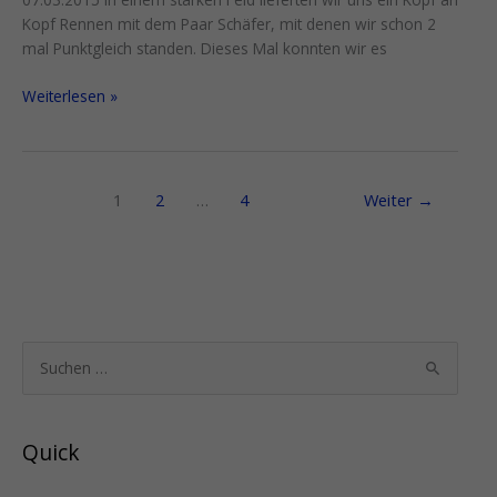
Kopf Rennen mit dem Paar Schäfer, mit denen wir schon 2
mal Punktgleich standen. Dieses Mal konnten wir es
Weiterlesen »
1
2
…
4
Weiter
→
S
u
c
Quick
h
e