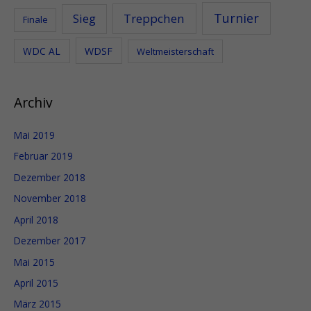
n
Turnier
Sieg
Treppchen
Finale
n
WDC AL
WDSF
Weltmeisterschaft
a
c
h
Archiv
:
Mai 2019
Februar 2019
Dezember 2018
November 2018
April 2018
Dezember 2017
Mai 2015
April 2015
März 2015