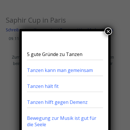
Zum
Menu
Menu
Inhalt
springen
Saphir Cup in Paris
Schreibe einen Kommentar
/
Turniere
/ Von
Markus Litters
×
09.11.2014
5 gute Gründe zu Tanzen
Zum ersten Mal in Paris getanzt und 30ter von 50 Paaren
beim WDSF Turnier Saphir Cup erreicht. Jetzt stehen wir
Tanzen kann man gemeinsam
schon auf Platz 352 von 925 in der Weltrangliste.
Tanzen hält fit
Tanzen hilft gegen Demenz
Bewegung zur Musik ist gut für
die Seele