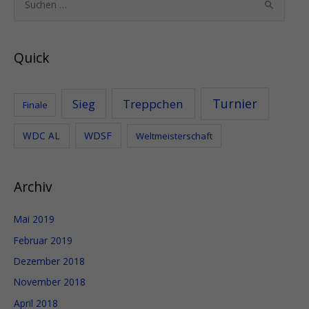
S
u
c
Quick
h
e
n
Turnier
Sieg
Treppchen
Finale
n
WDC AL
WDSF
Weltmeisterschaft
a
c
h
Archiv
:
Mai 2019
Februar 2019
Dezember 2018
November 2018
April 2018