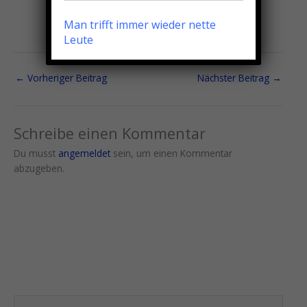
Man trifft immer wieder nette
Leute
←
Vorheriger Beitrag
Nächster Beitrag
→
Schreibe einen Kommentar
Du musst
angemeldet
sein, um einen Kommentar
abzugeben.