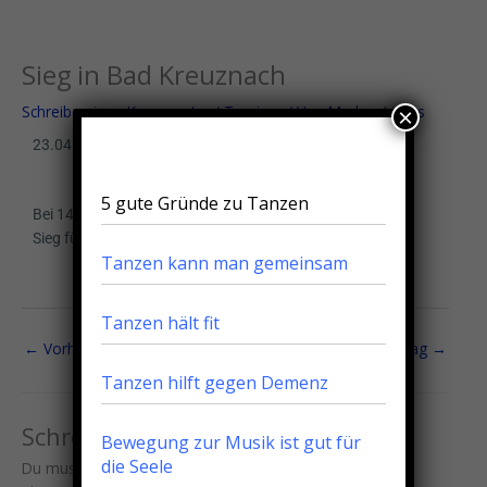
Zum
Menu
Menu
Inhalt
springen
Sieg in Bad Kreuznach
Schreibe einen Kommentar
/
Turniere
/ Von
Markus Litters
×
23.04.2011
5 gute Gründe zu Tanzen
Bei 14 Paaren konnten wir in der Senioren I D Klasse den
Sieg für uns erlangen.
Tanzen kann man gemeinsam
Tanzen hält fit
←
Vorheriger Beitrag
Nächster Beitrag
→
Tanzen hilft gegen Demenz
Schreibe einen Kommentar
Bewegung zur Musik ist gut für
die Seele
Du musst
angemeldet
sein, um einen Kommentar